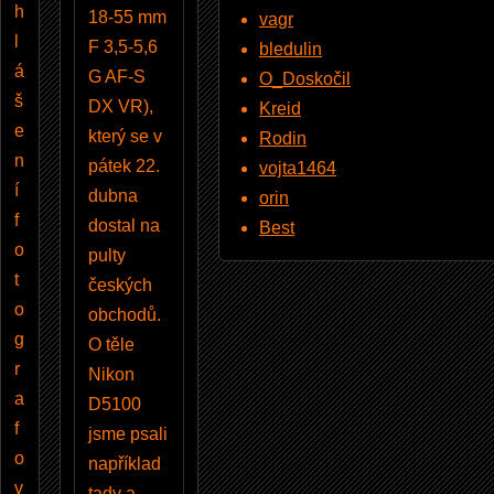
h
18-55 mm
vagr
l
F 3,5-5,6
bledulin
á
G AF-S
O_Doskočil
š
DX VR),
Kreid
e
který se v
Rodin
n
pátek 22.
vojta1464
í
dubna
orin
f
dostal na
Best
o
pulty
t
českých
o
obchodů.
g
O těle
r
Nikon
a
D5100
f
jsme psali
o
například
v
tady
a