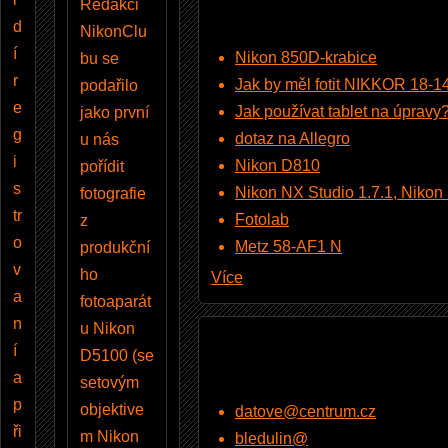
Redakci
d
NikonClu
í
Nikon 850D-krabice
bu se
r
Jak by měl fotit NIKKOR 18-
podařilo
e
Jak používat tablet na úpravy
jako první
g
dotaz na Allegro
u nás
i
Nikon D810
pořídit
s
Nikon NX Studio 1.7.1, Nikon Pi
fotografie
tr
Fotolab
z
o
Metz 58-AF1 N
produkční
v
ho
Více
a
fotoaparát
n
u Nikon
í
D5100 (se
a
setovým
p
objektive
datove@centrum.cz
ři
m Nikon
bledulin@