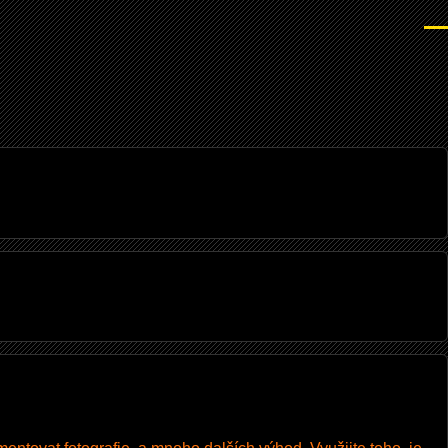
Men
I